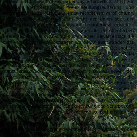
besteht nicht, soweit die Verarbeitung erforderlich ist (1) zur
Ausübung des Rechts auf freie Meinungsäußerung und
Information; (2) zur Erfüllung einer rechtlichen Verpflichtung,
die die Verarbeitung nach dem Recht der Union oder der
Mitgliedstaaten, dem der Verantwortliche unterliegt, erfordert,
oder zur Wahrnehmung einer Aufgabe, die im öffentlichen
Interesse liegt oder in Ausübung öffentlicher Gewalt erfolgt, die
dem Verantwortlichen übertragen wurde; (3) aus Gründen des
öffentlichen Interesses im Bereich der öffentlichen Gesundheit
gemäß Art. 9 Abs. 2 lit. h und i sowie Art. 9 Abs. 3 DSGVO; (4)
für im öffentlichen Interesse liegende Archivzwecke,
wissenschaftliche oder historische Forschungszwecke oder für
statistische Zwecke gem. Art. 89 Abs. 1 DSGVO, soweit das
unter Abschnitt a) genannte Recht voraussichtlich die
Verwirklichung der Ziele dieser Verarbeitung unmöglich macht
oder ernsthaft beeinträchtigt, oder (5) zur Geltendmachung,
Ausübung oder Verteidigung von Rechtsansprüchen.
Recht auf Unterrichtung:
Haben Sie das Recht auf
Berichtigung, Löschung oder Einschränkung der Verarbeitung
gegenüber dem Verantwortlichen geltend gemacht, ist dieser
verpflichtet, allen Empfängern, denen die Sie betreffenden
personenbezogenen Daten offengelegt wurden, diese
Berichtigung oder Löschung der Daten oder Einschränkung der
Verarbeitung mitzuteilen, es sei denn, dies erweist sich als