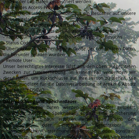
und zu der Log-Daten gespeichert werden
- Name des Access‐Providers
- Referrer‐URL: Website, von der aus ein Besucher auf unsere
Website gelangt ist
- Name/ URL der abgerufenen Datei
- Request-Zeile: Pfad der Ziel-Adresse ohne die Domain
- Tag/ Datum, Uhrzeit und Zeitzone des Zugriffs/ Besuchs
- Status Code
- Übertragene Datenmenge bzw. Größe der temporären Daten,
die herunter geladen wurden
- Remote User
Unser berechtigtes Interesse folgt aus den oben aufgelisteten
Zwecken zur Datenerhebung. In keinem Fall verwenden wir
diese Daten, um Rückschlüsse auf Ihre Person zu ziehen. Die
Rechtsgrundlage für die Datenverarbeitung ist Artikel 6 Absatz
1 Satz 1 lit. f DSGVO.
Datenlöschung und Speicherdauer
Personenbezogene Daten werden gelöscht oder gesperrt,
sobald der Zweck der Speicherung entfällt. Eine Speicherung
kann darüber hinaus erfolgen, wenn dies durch den
europäischen oder nationalen Gesetzgeber in
unionsrechtlichen Verordnungen, Gesetzen oder sonstigen
Vorschriften, denen der Verantwortliche unterliegt, vorgesehen