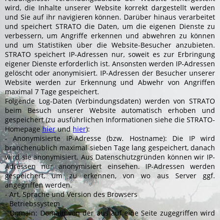
wird, die Inhalte unserer Website korrekt dargestellt werden
und Sie auf ihr navigieren können. Darüber hinaus verarbeitet
und speichert STRATO die Daten, um die eigenen Dienste zu
verbessern, um Angriffe erkennen und abwehren zu können
und um Statistiken über die Website-Besucher anzubieten.
STRATO speichert IP-Adressen nur, soweit es zur Erbringung
eigener Dienste erforderlich ist. Ansonsten werden IP-Adressen
gelöscht oder anonymisiert. IP-Adressen der Besucher unserer
Website werden zur Erkennung und Abwehr von Angriffen
maximal 7 Tage gespeichert.
Folgende Log-Daten (Verbindungsdaten) werden von STRATO
beim Besuch unserer Website automatisch erhoben und
gespeichert (zu ausführlichen Informationen siehe die STRATO-
Homepage
hier
und
hier
):
- Anonymisierte IP-Adresse (bzw. Hostname): Die IP wird
branchenüblich maximal sieben Tage lang gespeichert, danach
wird sie anonymisiert. Aus Datenschutzgründen können wir IP-
Adressen nur anonymisiert einsehen. IP-Adressen werden
gespeichert, um zu erkennen, von wo aus Server ggf.
angegriffen werden.
- Art, Sprache und Version des Browsers
- Betriebssystem
- Domain: Domain von der aus auf eine Seite zugegriffen wird