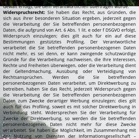
öffentlichen Interesse liegt oder in Ausübung öffentlicher
Gewalt erfolgt, die dem Verantwortlichen übertragen wurde.
Widerspruchsrecht:
Sie haben das Recht, aus Gründen, die
sich aus ihrer besonderen Situation ergeben, jederzeit gegen
die Verarbeitung der Sie betreffenden personenbezogenen
Daten, die aufgrund von Art. 6 Abs. 1 lit. e oder f DSGVO erfolgt,
Widerspruch einzulegen; dies gilt auch für ein auf diese
Bestimmungen gestütztes Profiling. Der Verantwortliche
verarbeitet die Sie betreffenden personenbezogenen Daten
nicht mehr, es sei denn, er kann zwingende schutzwürdige
Gründe für die Verarbeitung nachweisen, die Ihre Interessen,
Rechte und Freiheiten überwiegen, oder die Verarbeitung dient
der Geltendmachung, Ausübung oder Verteidigung von
Rechtsansprüchen. Werden die Sie betreffenden
personenbezogenen Daten verarbeitet, um Direktwerbung zu
betreiben, haben Sie das Recht, jederzeit Widerspruch gegen
die Verarbeitung der Sie betreffenden personenbezogenen
Daten zum Zwecke derartiger Werbung einzulegen; dies gilt
auch für das Profiling, soweit es mit solcher Direktwerbung in
Verbindung steht. Widersprechen Sie der Verarbeitung für
Zwecke der Direktwerbung, so werden die Sie betreffenden
personenbezogenen Daten nicht mehr für diese Zwecke
verarbeitet. Sie haben die Möglichkeit, im Zusammenhang mit
der Nutzung von Diensten der Informationsgesellschaft –