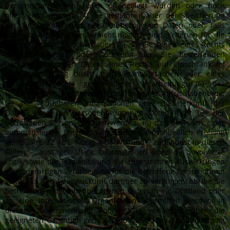
personenbezogenen Daten offengelegt wurden oder noch
offengelegt werden; (4) die geplante Dauer der Speicherung
der Sie betreffenden personenbezogenen Daten oder, falls
konkrete Angaben hierzu nicht möglich sind, Kriterien für die
Festlegung der Speicherdauer; (5) das Bestehen eines Rechts
auf Berichtigung oder Löschung der Sie betreffenden
personenbezogenen Daten, eines Rechts auf Einschränkung
der Verarbeitung durch den Verantwortlichen oder eines
Widerspruchsrechts gegen diese Verarbeitung; (6) das
Bestehen eines Beschwerderechts bei einer Aufsichtsbehörde;
(7) alle verfügbaren Informationen über die Herkunft der
Daten, wenn die personenbezogenen Daten nicht bei der
betroffenen Person erhoben werden; (8) das Bestehen einer
automatisierten Entscheidungsfindung einschließlich Profiling
gemäß Art. 22 Abs. 1 und 4 DSGVO und – zumindest in diesen
Fällen – aussagekräftige Informationen über die involvierte
Logik sowie die Tragweite und die angestrebten Auswirkungen
einer derartigen Verarbeitung für die betroffene Person. Ihnen
steht das Recht zu, Auskunft darüber zu verlangen, ob die Sie
betreffenden personenbezogenen Daten in ein Drittland oder
an eine internationale Organisation übermittelt werden. In
diesem Zusammenhang können Sie verlangen, über die
geeigneten Garantien gem. Art. 46 DSGVO im Zusammenhang
mit der Übermittlung unterrichtet zu werden.