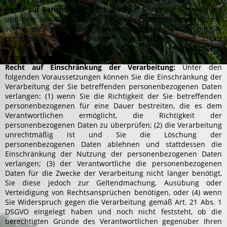
Recht auf Berichtigung:
Sie haben ein Recht auf Berichtigung
und/oder Vervollständigung gegenüber dem Verantwortlichen,
sofern die verarbeiteten personenbezogenen Daten, die Sie
betreffen, unrichtig oder unvollständig sind. Der
Verantwortliche hat die Berichtigung unverzüglich
vorzunehmen.
Recht auf Einschränkung der Verarbeitung:
Unter den
folgenden Voraussetzungen können Sie die Einschränkung der
Verarbeitung der Sie betreffenden personenbezogenen Daten
verlangen: (1) wenn Sie die Richtigkeit der Sie betreffenden
personenbezogenen für eine Dauer bestreiten, die es dem
Verantwortlichen ermöglicht, die Richtigkeit der
personenbezogenen Daten zu überprüfen; (2) die Verarbeitung
unrechtmäßig ist und Sie die Löschung der
personenbezogenen Daten ablehnen und stattdessen die
Einschränkung der Nutzung der personenbezogenen Daten
verlangen; (3) der Verantwortliche die personenbezogenen
Daten für die Zwecke der Verarbeitung nicht länger benötigt,
Sie diese jedoch zur Geltendmachung, Ausübung oder
Verteidigung von Rechtsansprüchen benötigen, oder (4) wenn
Sie Widerspruch gegen die Verarbeitung gemäß Art. 21 Abs. 1
DSGVO eingelegt haben und noch nicht feststeht, ob die
berechtigten Gründe des Verantwortlichen gegenüber Ihren