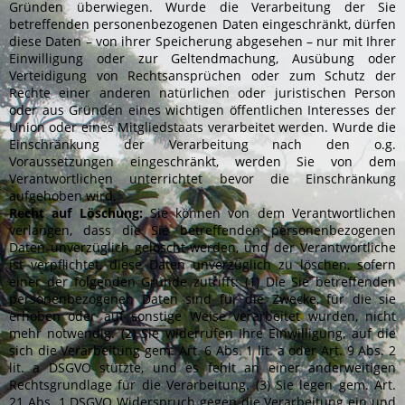
Gründen überwiegen. Wurde die Verarbeitung der Sie
betreffenden personenbezogenen Daten eingeschränkt, dürfen
diese Daten – von ihrer Speicherung abgesehen – nur mit Ihrer
Einwilligung oder zur Geltendmachung, Ausübung oder
Verteidigung von Rechtsansprüchen oder zum Schutz der
Rechte einer anderen natürlichen oder juristischen Person
oder aus Gründen eines wichtigen öffentlichen Interesses der
Union oder eines Mitgliedstaats verarbeitet werden. Wurde die
Einschränkung der Verarbeitung nach den o.g.
Voraussetzungen eingeschränkt, werden Sie von dem
Verantwortlichen unterrichtet bevor die Einschränkung
aufgehoben wird.
Recht auf Löschung:
Sie können von dem Verantwortlichen
verlangen, dass die Sie betreffenden personenbezogenen
Daten unverzüglich gelöscht werden, und der Verantwortliche
ist verpflichtet, diese Daten unverzüglich zu löschen, sofern
einer der folgenden Gründe zutrifft: (1) Die Sie betreffenden
personenbezogenen Daten sind für die Zwecke, für die sie
erhoben oder auf sonstige Weise verarbeitet wurden, nicht
mehr notwendig. (2) Sie widerrufen Ihre Einwilligung, auf die
sich die Verarbeitung gem. Art. 6 Abs. 1 lit. a oder Art. 9 Abs. 2
lit. a DSGVO stützte, und es fehlt an einer anderweitigen
Rechtsgrundlage für die Verarbeitung. (3) Sie legen gem. Art.
21 Abs. 1 DSGVO Widerspruch gegen die Verarbeitung ein und