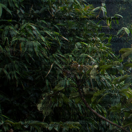
die Verarbeitung der Daten durch gesetzliche Vorschriften
gestattet ist.
Rechtsgrundlage für die Verarbeitung personenbezogener
Daten
Soweit wir für Verarbeitungsvorgänge personenbezogener
Daten eine Einwilligung der betroffenen Person einholen, dient
Art. 6 Abs. 1 lit. a EU-Datenschutzgrundverordnung (DSGVO) als
Rechtsgrundlage. Bei der Verarbeitung von
personenbezogenen Daten, die zur Erfüllung eines Vertrages,
dessen Vertragspartei die betroffene Person ist, erforderlich ist,
dient Art. 6 Abs. 1 lit. b DSGVO als Rechtsgrundlage. Dies gilt
auch für Verarbeitungsvorgänge, die zur Durchführung
vorvertraglicher Maßnahmen erforderlich sind. Soweit eine
Verarbeitung personenbezogener Daten zur Erfüllung einer
rechtlichen Verpflichtung erforderlich ist, der unser
Unternehmen unterliegt, dient Art. 6 Abs. 1 lit. c DSGVO als
Rechtsgrundlage. Für den Fall, dass lebenswichtige Interessen
der betroffenen Person oder einer anderen natürlichen Person
eine Verarbeitung personenbezogener Daten erforderlich
machen, dient Art. 6 Abs. 1 lit. d DSGVO als Rechtsgrundlage.
Ist die Verarbeitung zur Wahrung eines berechtigten Interesses
unseres Unternehmens oder eines Dritten erforderlich und
überwiegen die Interessen, Grundrechte und Grundfreiheiten