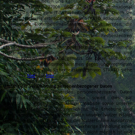
Rechenzentren in Berlin und Karlsruhe die TÜV-Zertifizierung
nach DIN ISO/IEC 27001 (ISO 27001), die international
bekannteste Norm zum IT-Sicherheitsmanagement. Durch sie
wird der Nachweis erbracht, dass von STRATO adäquate und
angemessene Sicherheitsmaßnahmen gewählt werden, die
Informationswerte schützen und regelmäßig nach festgelegten
Standards überprüft werden. Die beiden Rechenzentren
besitzen ein sehr hohes Sicherheitsniveau hinsichtlich
physischer Sicherheit, Energieversorgung, Klimatisierung,
Netzanbindung, Ausfallsicherheit und Zutrittsregelung und
werden exklusiv von STRATO genutzt. Die Daten sind durch
verschiedene Sicherheitsmechanismen gegen unberechtigten
Zugriff geschützt. Zum Sicherheitskonzept von STRATO siehe
ausführlich
hier
und
hier
.
Umfang der Verarbeitung personenbezogener Daten
Wir erheben und verwenden personenbezogene Daten
unserer Nutzer grundsätzlich nur, soweit dies zur
Bereitstellung einer funktionsfähigen Website sowie unserer
Inhalte und Leistungen erforderlich ist. Die Erhebung und
Verwendung personenbezogener Daten unserer Nutzer erfolgt
regelmäßig nur nach Einwilligung des Nutzers. Eine Ausnahme
gilt in solchen Fällen, in denen eine vorherige Einholung einer
Einwilligung aus tatsächlichen Gründen nicht möglich ist und