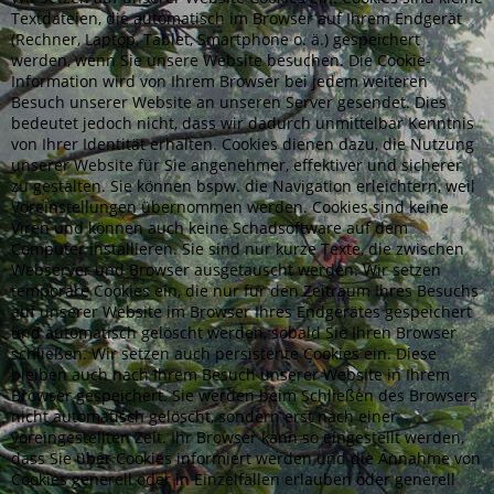
Textdateien, die automatisch im Browser auf Ihrem Endgerät
(Rechner, Laptop, Tablet, Smartphone o. ä.) gespeichert
werden, wenn Sie unsere Website besuchen. Die Cookie‐
Information wird von Ihrem Browser bei jedem weiteren
Besuch unserer Website an unseren Server gesendet. Dies
bedeutet jedoch nicht, dass wir dadurch unmittelbar Kenntnis
von Ihrer Identität erhalten. Cookies dienen dazu, die Nutzung
unserer Website für Sie angenehmer, effektiver und sicherer
zu gestalten. Sie können bspw. die Navigation erleichtern, weil
Voreinstellungen übernommen werden. Cookies sind keine
Viren und können auch keine Schadsoftware auf dem
Computer installieren. Sie sind nur kurze Texte, die zwischen
Webserver und Browser ausgetauscht werden. Wir setzen
temporäre Cookies ein, die nur für den Zeitraum Ihres Besuchs
auf unserer Website im Browser Ihres Endgerätes gespeichert
und automatisch gelöscht werden, sobald Sie Ihren Browser
schließen. Wir setzen auch persistente Cookies ein. Diese
bleiben auch nach Ihrem Besuch unserer Website in Ihrem
Browser gespeichert. Sie werden beim Schließen des Browsers
nicht automatisch gelöscht, sondern erst nach einer
voreingestellten Zeit. Ihr Browser kann so eingestellt werden,
dass Sie über Cookies informiert werden und die Annahme von
Cookies generell oder in Einzelfällen erlauben oder generell