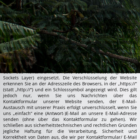
Abschluss eines Vertrages abzielt).
Wir weisen ausdrücklich darauf hin, dass die
Datenübertragung per Kontaktformular/ E-Mail Risiken
hinsichtlich der Datensicherheit birgt. Ein lückenloser Schutz
der Daten vor dem Zugriff durch unberechtigte Dritte ist nicht
möglich. Es besteht das Risiko, dass E-Mails von Dritten
aufgehalten, umgeleitet, eingesehen oder vorsätzlich, beiläufig
oder durch technische Fehlfunktionen verändert werden.
Daher sollten Sie generell keine sensiblen, vertraulichen
Informationen ungeschützt per E‐Mail übermitteln. Um Ihre
persönlichen Daten bei der Übertragung besser zu schützen,
wird auf unserer Website beim Versenden von Nachrichten
über das Kontaktformular eine SSL‐Verschlüsselung (Secure
Sockets Layer) eingesetzt. Die Verschlüsselung der Website
erkennen Sie an der Adresszeile des Browsers, in der „https://“
(statt „http://“) und ein Schlosssymbol angezeigt wird. Dies gilt
jedoch nur, wenn Sie uns Nachrichten über das
Kontaktformular unserer Website senden, der E-Mail-
Austausch mit unserer Praxis erfolgt unverschlüsselt, wenn Sie
uns „einfach“ eine (Antwort-)E-Mail an unsere E-Mail-Adresse
senden (ohne über das Kontaktformular zu gehen). Wir
schließen aus sicherheitstechnischen und rechtlichen Gründen
jegliche Haftung für die Verarbeitung, Sicherheit und
Korrektheit von Daten aus, die wir per Kontaktformular/ E-Mail