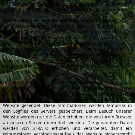
des Betroffenen das erstgenannte Interesse nicht, so dient Art.
6 Abs. 1 lit. f DSGVO als Rechtsgrundlage für die Verarbeitung.
Bereitstellung der Website und Erstellung von Logfiles
Beim Besuch unserer Website wird jeder Zugriff auf ein
einzelnes Element, wie beispielsweise eine Bild- oder HTML-
Datei, automatisch protokolliert. Ein Webserver schreibt in ein
sog. "Logfile" (eine Datei, mit der alle Prozesse aufgezeichnet
werden) beispielsweise von welcher Domain aus der Zugriff
erfolgt und zu welcher Zeit welches Element mit welchem
Browser abgerufen wird. Aus datenschutzrechtlichen Gründen
werden in den Logfiles der Hostname bzw. die IP-Adresse
anonymisiert.
Unserer Website dient ausschließlich der Bereitstellung von
Informationen über unsere Praxis. Beim Besuch unserer
Website werden durch den auf Ihrem Endgerät zum Einsatz
kommenden Browser Informationen an den Server unserer
Website gesendet. Diese Informationen werden temporär in
den Logfiles des Servers gespeichert. Beim Besuch unserer
Website werden nur die Daten erhoben, die von Ihrem Browser
an unseren Server übermittelt werden. Die genannten Daten
werden von STRATO erhoben und verarbeitet, damit ein
reibungsloser Verbindungsaufbau der Website sichergestellt