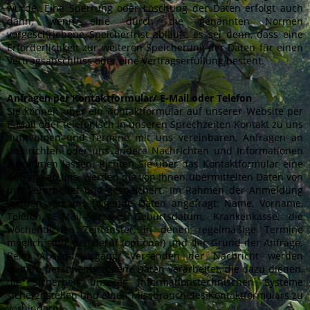
wurde. Eine Sperrung oder Löschung der Daten erfolgt auch
dann, wenn eine durch die genannten Normen
vorgeschriebene Speicherfrist abläuft, es sei denn, dass eine
Erforderlichkeit zur weiteren Speicherung der Daten für einen
Vertragsabschluss oder eine Vertragserfüllung besteht.
Anfragen per Kontaktformular/ E-Mail oder Telefon
Sie können über ein Kontaktformular auf unserer Website per
E-Mail oder telefonisch in unseren Sprechzeiten Kontakt zu uns
aufnehmen und Termine mit uns vereinbaren, Anfragen an
uns richten oder uns andere Nachrichten und Informationen
zukommen lassen. Richten Sie über das Kontaktformular eine
Anfrage an uns, werden die von Ihnen übermittelten Daten von
uns verarbeitet und gespeichert. Im Rahmen der Anmeldung
werden von uns folgende Daten angefragt: Name, Vorname,
Telefon, E-Mail-Adresse, Geburtsdatum, Krankenkasse, die
wöchentlichen Zeitfenster, in denen regelmäßige Termine
möglich sind, der Beruf (optional) und der Grund der Anfrage.
Beim Absendevorgang/ Versenden der Nachricht werden
weitere personenbezogene Daten verarbeitet, die dazu dienen,
die Sicherheit unserer informationstechnischen Systeme
sicherzustellen und einen Missbrauch des Kontaktformulars zu
verhindern.