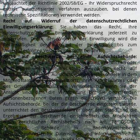
ungeachtet der Richtlinie 2002/58/EG – Ihr Widerspruchsrecht
mittels automatisierter Verfahren auszuüben, bei denen
technische Spezifikationen verwendet werden.
Recht auf Widerruf der datenschutzrechtlichen
Einwilligungserklärung:
Sie haben das Recht, Ihre
datenschutzrechtliche Einwilligungserklärung jederzeit zu
widerrufen. Durch den Widerruf der Einwilligung wird die
Rechtmäßigkeit der aufgrund der Einwilligung bis zum
Widerruf erfolgten Verarbeitung nicht berührt.
Recht auf Beschwerde bei einer Aufsichtsbehörde:
Unbeschadet eines anderweitigen verwaltungsrechtlichen oder
gerichtlichen Rechtsbehelfs steht Ihnen das Recht auf
Beschwerde bei einer Aufsichtsbehörde, insbesondere in dem
Mitgliedstaat ihres Aufenthaltsorts, ihres Arbeitsplatzes oder
des Orts des mutmaßlichen Verstoßes, zu, wenn Sie der
Ansicht sind, dass die Verarbeitung der Sie betreffenden
personenbezogenen Daten gegen die DSGVO verstößt. Die
Aufsichtsbehörde, bei der die Beschwerde eingereicht wurde,
unterrichtet den Beschwerdeführer über den Stand und die
Ergebnisse der Beschwerde einschließlich der Möglichkeit
eines gerichtlichen Rechtsbehelfs nach Art. 78 DSGVO.
Zuständige Behörde in Baden-Württemberg:
Landesbeauftragter für Datenschutz und Informationsfreiheit
Baden-Württemberg, Königstraße 10a, 70173 Stuttgart, Telefon: