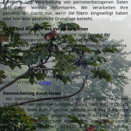
Erhebung und Verarbeitung von personenbezogenen Daten
auf dieser Website informieren. Wir verarbeiten Ihre
persönlichen Daten nur, wenn Sie hierin eingewilligt haben
oder hier eine gesetzliche Grundlage besteht.
Name und Anschrift des Verantwortlichen
Verantwortlich für die Erhebung und Speicherung der
personenbezogenen Daten im Sinne der Datenschutz-
Grundverordnung und anderer nationaler Datenschutzgesetze
der Mitgliedsstaaten sowie sonstiger datenschutzrechtlicher
Bestimmungen ist:
Dr. Sascha Gönner, Karlstraße 8, 88212 Ravensburg, Telefon:
0751 – 9771973-0,
e-mail
Datensicherung durch Strato
Wir betreiben unsere Website über die STRATO AG. Von
STRATO werden personenbezogene Daten nach Art. 28 DSGVO
verarbeitet. Beim Aufruf unserer Website wird Ihre IP-Adresse
erfasst und in Logfiles gespeichert. Ihre IP-Adresse wird von
STRATO zur Erkennung und Abwehr von Angriffen maximal
sieben Tage gespeichert. STRATO hat für seine beiden