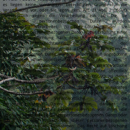
es liegen keine vorrangigen berechtigten Gründe für die
Verarbeitung vor, oder Sie legen gem. Art. 21 Abs. 2 DSGVO
Widerspruch gegen die Verarbeitung ein. (4) Die Sie
betreffenden personenbezogenen Daten wurden
unrechtmäßig verarbeitet. (5) Die Löschung der Sie
betreffenden personenbezogenen Daten ist zur Erfüllung einer
rechtlichen Verpflichtung nach dem Unionsrecht oder dem
Recht der Mitgliedstaaten erforderlich, dem der
Verantwortliche unterliegt. (6) Die Sie betreffenden
personenbezogenen Daten wurden in Bezug auf angebotene
Dienste der Informationsgesellschaft gemäß Art. 8 Abs. 1
DSGVO erhoben. Information an Dritte: Hat der Verantwortliche
die Sie betreffenden personenbezogenen Daten öffentlich
gemacht und ist er gem. Art. 17 Abs. 1 DSGVO zu deren
Löschung verpflichtet, so trifft er unter Berücksichtigung der
verfügbaren Technologie und der Implementierungskosten
angemessene Maßnahmen, auch technischer Art, um für die
Datenverarbeitung Verantwortliche, die die
personenbezogenen Daten verarbeiten, darüber zu
informieren, dass Sie als betroffene Person von ihnen die
Löschung aller Links zu diesen personenbezogenen Daten oder
von Kopien oder Replikationen dieser personenbezogenen
Daten verlangt haben. Ausnahmen: Das Recht auf Löschung