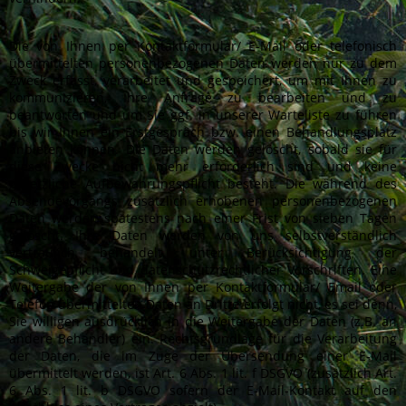
Die von Ihnen per Kontaktformular/ E-Mail oder telefonisch
übermittelten personenbezogenen Daten werden nur zu dem
Zweck erfasst, verarbeitet und gespeichert, um mit Ihnen zu
kommunizieren, Ihre Anfrage zu bearbeiten und zu
beantworten und um Sie ggf. in unserer Warteliste zu führen
bis wir Ihnen ein Erstgespräch bzw. einen Behandlungsplatz
anbieten können. Die Daten werden gelöscht, sobald sie für
diese Zwecke nicht mehr erforderlich sind und keine
gesetzliche Aufbewahrungspflicht besteht. Die während des
Absendevorgangs zusätzlich erhobenen personenbezogenen
Daten werden spätestens nach einer Frist von sieben Tagen
gelöscht. Ihre Daten werden von uns selbstverständlich
vertraulich behandelt, unter Berücksichtigung der
Schweigepflicht und datenschutzrechtlicher Vorschriften. Eine
Weitergabe der von Ihnen per Kontaktformular/ Email oder
Telefon übermittelten Daten an Dritte erfolgt nicht, es sei denn,
Sie willigen ausdrücklich in die Weitergabe der Daten (z.B. an
andere Behandler) ein. Rechtsgrundlage für die Verarbeitung
der Daten, die im Zuge der Übersendung einer E-Mail
übermittelt werden, ist Art. 6 Abs. 1 lit. f DSGVO (zusätzlich Art.
6 Abs. 1 lit. b DSGVO sofern der E-Mail-Kontakt auf den