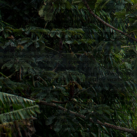
unmöglich oder ist mit einem unverhältnismäßigen Aufwand
verbunden. Ihnen steht gegenüber dem Verantwortlichen das
Recht zu, über diese Empfänger unterrichtet zu werden.
Recht auf Datenübertragbarkeit:
Sie haben das Recht, die Sie
betreffenden personenbezogenen Daten, die Sie dem
Verantwortlichen bereitgestellt haben, in einem strukturierten,
gängigen und maschinenlesbaren Format zu erhalten.
Außerdem haben Sie das Recht, diese Daten einem anderen
Verantwortlichen ohne Behinderung durch den
Verantwortlichen, dem die personenbezogenen Daten
bereitgestellt wurden, zu übermitteln, sofern (1) die
Verarbeitung auf einer Einwilligung gem. Art. 6 Abs. 1 lit. a
DSGVO oder Art. 9 Abs. 2 lit. a DSGVO oder auf einem Vertrag
gem. Art. 6 Abs. 1 lit. b DSGVO beruht und (2) die Verarbeitung
mithilfe automatisierter Verfahren erfolgt. In Ausübung dieses
Rechts haben Sie ferner das Recht, zu erwirken, dass die Sie
betreffenden personenbezogenen Daten direkt von einem
Verantwortlichen einem anderen Verantwortlichen übermittelt
werden, soweit dies technisch machbar ist. Freiheiten und
Rechte anderer Personen dürfen hierdurch nicht
beeinträchtigt werden. Das Recht auf Datenübertragbarkeit gilt
nicht für eine Verarbeitung personenbezogener Daten, die für
die Wahrnehmung einer Aufgabe erforderlich ist, die im