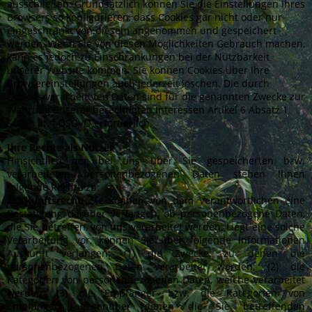
ausschließen. Grundsätzlich können Sie die Einstellungen Ihres
Browsers so konfigurieren, dass Cookies gar nicht oder nur
eingeschränkt von diesem angenommen und gespeichert
werden. Wenn Sie von diesen Möglichkeiten Gebrauch machen,
kann es jedoch zu Einschränkungen bei der Nutzbarkeit
unserer Website kommen. Sie können Cookies über Ihre
Browsereinstellungen auch jederzeit löschen. Die durch
Cookies verarbeiteten Daten sind für die genannten Zwecke zur
Wahrung unserer berechtigten Interessen Artikel 6 Absatz 1
Satz 1 lit. f DSGVO erforderlich.
Ihre Rechte als Nutzer
Hinsichtlich der bei uns über Sie gespeicherten bzw.
verarbeiteten personenbezogenen Daten stehen Ihnen
folgende Rechte zu:
Auskunftsrecht
: Sie können von dem Verantwortlichen eine
Bestätigung darüber verlangen, ob personenbezogene Daten,
die Sie betreffen, von uns verarbeitet werden. Liegt eine solche
Verarbeitung vor, können Sie über folgende Informationen
Auskunft verlangen: (1) die Zwecke, zu denen die
personenbezogenen Daten verarbeitet werden; (2) die
Kategorien von personenbezogenen Daten, welche verarbeitet
werden; (3) die Empfänger bzw. die Kategorien von
Empfängern, gegenüber denen die Sie betreffenden